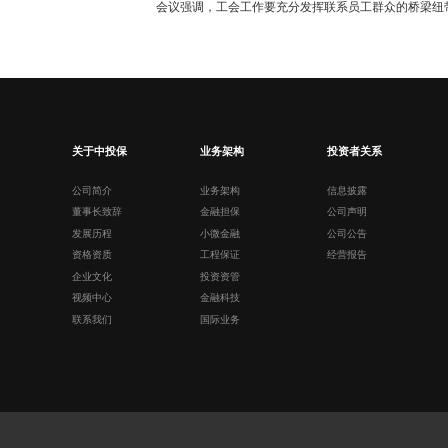
会议强调，工会工作要充分发挥联系员工群众的桥梁纽
关于中投保
业务架构
投资者关系
公司简介
业务架构
信息披露
董事长致辞
金融担保
公司声明
发展历程
小微金融
公司公告
资格资质
工程保证
经营报告
企业文化
投资资管
视频中心
金融科技
联系我们
国际业务