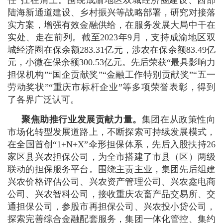
任”扛在肩上。围绕成渝地区双城经济圈建设、西部
陆海新通道建设、乡村振兴等战略部署，研究对接落
实方案，增强有效金融供给，在服务发展大局中干在
实处、走在前列。截至2023年9月，支持成渝地区双
城经济圈在保余额283.31亿元，涉农在保余额83.49亿
元，小微在保余额300.53亿元。先后荣获“最具影响力
担保机构”“国企贡献奖”“金融工作特别贡献奖”“五一
劳动奖状”“重庆市标杆企业”等多项荣誉表彰，得到
了各界广泛认可。
聚焦助推行业发展贡献力量。
集团在从政策性向
市场化转型发展道路上，不断探索可持续发展模式，
在全国首创“1+N+X”伞形担保体系，先后入股扶持26
家区县兴农担保公司，为全市搭建了市县（区）两级
联动的担保服务平台。围绕主责主业，集团先后组建
兴农价格评估公司、兴农资产管理公司、兴农鑫电商
公司、兴农智科公司，接收重庆农畜产品交易所、交
通担保公司，参股市再担保公司、兴农投小贷公司，
探索完善综合金融配套服务，集团一体化管控、集约