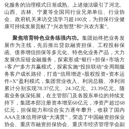
化服务的治理模式日渐成熟。上述做法吸引了河北、
山西、吉林、宁夏等全国同行业兄弟单位、行业协
会、政府机关来访交流学习超100次，为担保行业健
康可持续发展贡献了“兴农智慧”和“兴农方案”。
聚焦培育特色业务练强内功。
集团始终把业务发
展作为主线，先后推出贷款融资担保、工程投标保
函、债券增信担保等多元化、特色化业务产品，大力
发展供应链金融服务，探索形成“银行+担保+市场方
+客户”多方共赢模式，探索实施“投担联动”全周期服
务客户成长路径，打造“信用增进+股权投资+资本运
作+X”盈利模式，集团营业收入、利润总额、净利润
累计分别实现78.37亿元、24.3亿元、23.39亿元。随
着业务纵深拓展，在主管部门及各股东单位的持续支
持下，集团本部注册资本增至60亿元，净资产超过68
亿元，担保能力和综合实力逐年攀升，收获了国内
AAA主体信用评级“大满贯”，荣选了中国融资担保业
协会、重庆市融资担保协会、重庆市经济管理学会副