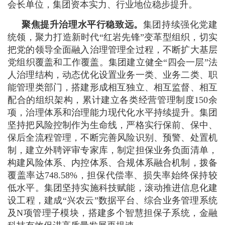
会长单位，集团资本实力、行业地位稳步提升。
聚焦提升治理水平行稳致远。
集团持续强化党建
统领，聚力打造新时代“红岩先锋”变革型组织，切实
把党的领导全面融入治理管理全过程，不断扩大基层
党组织覆盖和工作覆盖。集团建立健全“四会一层”法
人治理结构，动态优化设置业务一类、业务二类、职
能管理类部门，搭建形成相互独立、相互监督、相互
配合的组织架构，累计建立各类经营管理制度150余
项，治理体系和治理能力现代化水平持续提升。集团
坚持把风险控制作为生命线，严格实行保前、保中、
保后全流程管理，不断完善风险识别、预警、处置机
制，建立外聘评审专家库，制定担保业务负面清单，
构建风险体系、内控体系、合规体系融合机制，拨备
覆盖率达748.58%，担保代偿率、损失率始终保持较
低水平。集团坚持实施科技赋能，滚动推进信息化建
设工程，建成“兴农云”数据平台、综合业务管理系统
及N项管理子模块，搭建多个智慧担保子系统，金融