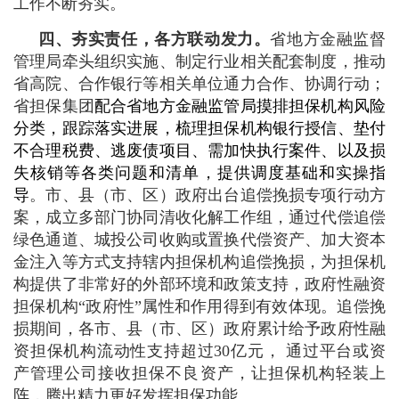
工作不断夯实。
四、夯实责任，各方联动发力。
省地方金融监督
管理局牵头组织实施、制定行业相关配套制度，推动
省高院、合作银行等相关单位通力合作、协调行动；
省担保集团
配合省地方金融监管局摸排担保机构风险
分类，跟踪落实进展，梳理担保机构银行授信、垫付
不合理税费、逃废债项目、需加快执行案件、以及损
失核销等各类问题和清单，提供调度基础和实操指
导
。市、县（市、区）政府出台追偿挽损专项行动方
案，成立多部门协同清收化解工作组，通过代偿追偿
绿色通道、城投公司收购或置换代偿资产、加大资本
金注入等方式支持辖内担保机构追偿挽损，为担保机
构提供了非常好的外部环境和政策支持，政府性融资
担保机构“政府性”属性和作用得到有效体现。追偿挽
损期间，各市、县（市、区）政府累计给予政府性融
资担保机构流动性支持超过30亿元， 通过平台或资
产管理公司接收担保不良资产，让担保机构轻装上
阵，腾出精力更好发挥担保功能。