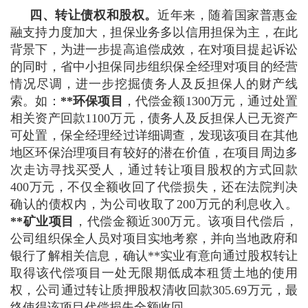
四、转让债权和股权。
近年来，随着国家普惠金
融支持力度加大，担保业务多以信用担保为主，在此
背景下，为进一步提高追偿成效，在对项目提起诉讼
的同时，省中小担保同步组织保全经理对项目的经营
情况尽调，进一步挖掘债务人及反担保人的财产线
索。如：
**环保项目
，代偿金额1300万元，通过处置
相关资产回款1100万元，债务人及反担保人已无资产
可处置，保全经理经过详细调查，发现该项目在其他
地区环保治理项目有较好的潜在价值，在项目周边多
次走访寻找买受人，通过转让项目股权的方式回款
400万元，不仅全额收回了代偿损失，还在法院判决
确认的债权内，为公司收取了200万元的利息收入。
**矿业项目
，代偿金额近300万元。该项目代偿后，
公司组织保全人员对项目实地考察，并向当地政府和
银行了解相关信息，确认**实业有意向通过股权转让
取得该代偿项目一处无限期低成本租赁土地的使用
权，公司通过转让质押股权清收回款305.69万元，最
终使得该项目代偿损失全额收回。