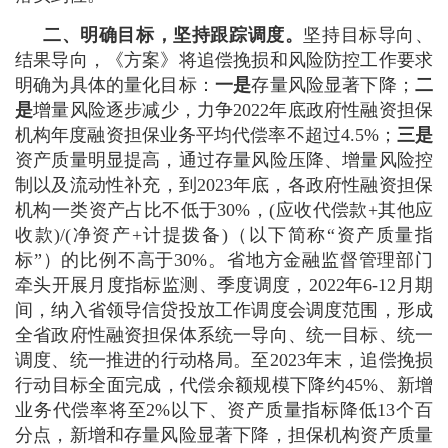
二、明确目标，坚持跟踪调度。
坚持目标导向、
结果导向，《方案》将追偿挽损和风险防控工作要求
明确为具体的量化目标：
一是
存量风险显著下降；
二
是
增量风险逐步减少，力争2022年底政府性融资担保
机构年度融资担保业务平均代偿率不超过4.5%；
三是
资产质量明显提高，通过存量风险压降、增量风险控
制以及流动性补充，到2023年底，各政府性融资担保
机构一类资产占比不低于30%，(应收代偿款+其他应
收款)/(净资产+计提拨备)（以下简称“资产质量指
标”）的比例不高于30%。省地方金融监督管理部门
牵头开展月度指标监测、季度调度，2022年6-12月期
间，纳入省领导信贷投放工作调度会调度范围，形成
全省政府性融资担保体系统一导向、统一目标、统一
调度、统一推进的行动格局。至2023年末，追偿挽损
行动目标全面完成，代偿余额规模下降约45%、新增
业务代偿率将至2%以下、资产质量指标降低13个百
分点，新增和存量风险显著下降，担保机构资产质量