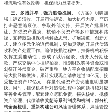
和流动性有效改善，担保能力显著提升。
三、多措并举，强力追偿挽损。
《方案》明确加
强非诉讼清收、开展司法诉讼、加大执行力度、严厉
打击恶意逃废债、争取外部支持、开展资产批量转
让、加强资产置换、核销不良资产等多种措施和路
径，支持鼓励担保机构解放思想、扩展渠道、创新方
式，建立多元化的追偿机制，更加灵活的开展代偿清
收和资产处置工作。追偿挽损过程中，担保机构积极
发挥主观能动性，形成了以诉促谈、债务人分期还
款、产权交易中心挂牌拍卖、扣划财政奖补资金或扣
划征迁补偿资金、破产重整、地方平台收储配套招商
等大批经验做法，累计实现现金清收超过40亿元、接
受抵债资产17亿元，存量代偿资产变现速度明显加
快。同时，担保机构针对追偿过程中的问题持续对应
完善业务管理，配套建立尽职免责、损失核销、抵债
资产管理、代偿清收
奖惩等系列制度和机制，部分机
构全面梳理、重新构建公司风险管理体系，
风险管控