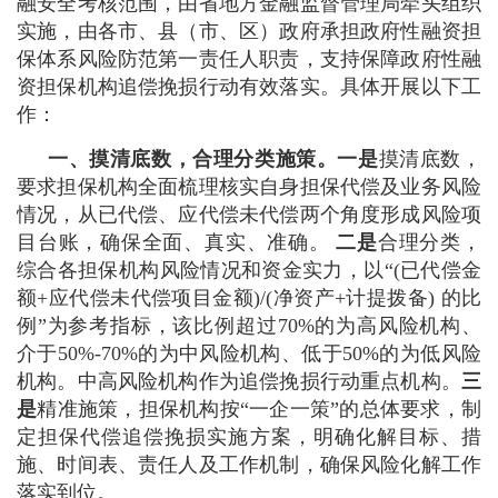
融安全考核范围，由省地方金融监督管理局牵头组织
实施，由各市、县（市、区）政府承担政府性融资担
保体系风险防范第一责任人职责，支持保障政府性融
资担保机构追偿挽损行动有效落实。具体开展以下工
作：
一、摸清底数，合理分类施策。
一是
摸清底数，
要求担保机构全面梳理核实自身担保代偿及业务风险
情况，从已代偿、应代偿未代偿两个角度形成风险项
目台账，确保全面、真实、准确。
二是
合理分类，
综合各担保机构风险情况和资金实力，以“(已代偿金
额+应代偿未代偿项目金额)/(净资产+计提拨备) 的比
例”为参考指标，该比例超过70%的为高风险机构、
介于50%-70%的为中风险机构、低于50%的为低风险
机构。中高风险机构作为追偿挽损行动重点机构。
三
是
精准施策，担保机构按“一企一策”的总体要求，制
定担保代偿追偿挽损实施方案，明确化解目标、措
施、时间表、责任人及工作机制，确保风险化解工作
落实到位。