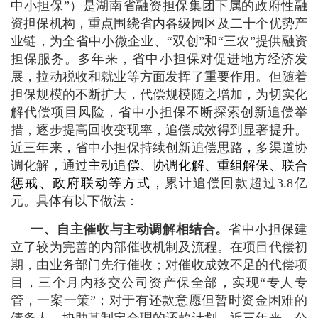
中小担保”）是湖南省融资担保集团下属的政府性融
资担保机构，重点围绕省内各级园区及二十个优势产
业链，为全省中小微企业、“双创”和“三农”提供融资
担保服务。多年来，省中小担保对促进地方经济发
展，拉动税收和就业等方面发挥了重要作用。但随着
担保规模的不断扩大，代偿规模随之增加，为切实化
解代偿项目风险，省中小担保不断探索创新追偿举
措，逐步提高回收变现率，追偿成效得到显著提升。
近三年来，省中小担保持续创新追偿思路，多渠道协
调化解，通过
主动追偿、协调化解、重组解保、联合
惩戒、政府联动等方式，
累计追偿回款超过3.8亿
元。具体有以下做法：
一、自主催收与主动调解相结合。
省中小担保建
立了较为完善的内部催收机制及流程。在项目代偿初
期，由业务部门先行催收；对催收成效不足的代偿项
目，三个月内移交公司资产保全部，实现“专人专
管，一案一策”；对于有还款意愿但暂时资金困难的
债务人，协助其制定合理的还款计划。近三年来，公