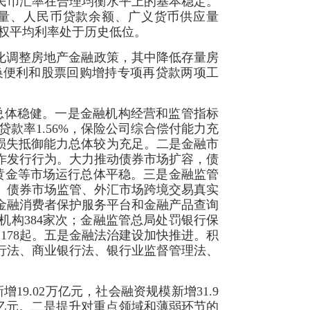
民币汇率在合理均衡水平上的基本稳定。
存量、人民币贷款余额、广义货币供应量
款加权平均利率处于历史低位。
化调整房地产金融政策，其中降低存量房
互换便利和股票回购增持专项再贷款两项工
总体稳健。一是金融机构经营和监管指标
良贷款率1.56%，保险公司综合偿付能力充
准，损失抵御能力总体较为充足。二是金融市
诈发行行为。大力推动债券市场扩容，债
黄金等市场运行总体平稳。三是金融监管
、债券市场监管、外汇市场跨境交易真实
金融消费者保护服务平台和金融产品查询
机构384家次；金融监管总局处罚银行保
1178起。五是金融法治建设加快推进。积
行法、商业银行法、银行业监督管理法、
9.02万亿元，社会融资规模新增31.9
4万亿元。二是提升对重点领域和薄弱环节的