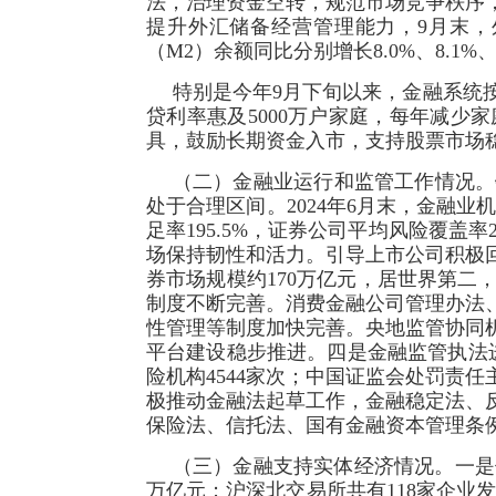
法，治理资金空转，规范市场竞争秩序
提升外汇储备经营管理能力，9月末，
（M2）余额同比分别增长8.0%、8.1
特别是今年9月下旬以来，金融系统
贷利率惠及5000万户家庭，每年减少
具，鼓励长期资金入市，支持股票市场
（二）金融业运行和监管工作情况。
处于合理区间。2024年6月末，金融业机
足率195.5%，证券公司平均风险覆盖
场保持韧性和活力。引导上市公司积极
券市场规模约170万亿元，居世界第
制度不断完善。消费金融公司管理办法
性管理等制度加快完善。央地监管协同
平台建设稳步推进。四是金融监管执法进
险机构4544家次；中国证监会处罚责任
极推动金融法起草工作，金融稳定法、
保险法、信托法、国有金融资本管理条
（三）金融支持实体经济情况。一是保持
万亿元；沪深北交易所共有118家企业发