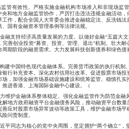
高监管有效性。严格实施金融机构市场准入和非现场监
中央和地方金融监管协作，严厉打击违法违规金融活动，
草工作，配合全国人大常委会推进金融稳定法、反洗钱法
法、国有金融资本管理条例等法律法规。
金融支持经济高质量发展的力度。以做好金融“五篇大文
，完善创业投资“募资、投资、管理、退出”机制。壮大耐
命周期阶段的融资需求。大力发展科技创新债券和绿色债
构建中国特色现代金融体系。完善货币政策的执行机制
业银行补充资本。深化农村信用社改革。促进股票市场投
市场，加强金融市场基础设施建设和统筹监管。稳慎扎实
。推进香港、上海国际金融中心建设。（
力维护金融体系整体稳定。强化金融监管作为防范金融风
化解地方政府融资平台金融债务风险，推动融资平台数量压
完善应对股票市场异常波动等政策工具，维护金融市场平
风险问责制度。
近平同志为核心的党中央周围，坚定拥护“两个确立”，坚