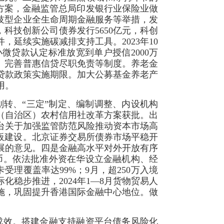
体方案，金融监管总局印发银行业保险业做
技型企业全生命周期金融服务等举措，发
，科技创新公司债券发行5650亿元，科创
，延续实施碳减排支持工具。2023年10
微贷款认定标准放宽到单户授信2000万
。完善普惠信贷尽职免责等制度。养老金
贷款政策实施期限。加大公募基金养老产
用。
转、“三定”制定、编制调整、内设机构
（自治区）农村信用社改革方案获批。出
台关于加强监管防范风险推动资本市场高
专板建设。北京证券交易所债券市场平稳开
展的意见。四是金融高水平对外开放有序
民币。依法批准外资在华设立金融机构、经
受理覆盖率达99%；9月，超250万入境
际化稳步推进，2024年1—8月货物贸易人
措施，巩固提升香港国际金融中心地位。做
成效。搭建金融支持融资平台债务风险化