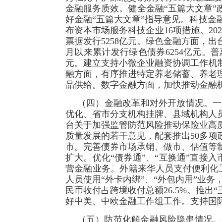
金融服务质效。健全金融“五篇大文章”
好金融“五篇大文章”指导意见。科技
布资本市场服务科技企业16项措施。20
票据发行5258亿元。绿色金融方面，出
月以来累计发行绿色债券6254亿元。
元。建立支持小微企业融资协调工作机
融方面，有序推进特定养老储蓄、养老
品供给。数字金融方面，加快推动金融
（四）金融改革和对外开放情况。一
优化、省市分支机构挂牌、县域机构人
台关于加强监管防范风险推动保险业高
质量发展的若干意见，配套推出50多项
市。完善债券市场承销、做市、估值等
扩大。优化“债券通”、“互换通”直接
营金融业务。外籍来华人员支付便利化工作
人员使用“外卡内绑”、“外包内用”业务，
民币收付占跨境收付总额26.5%。推
好中美、中欧金融工作组工作。支持国
（五）防范化解金融风险隐患情况。