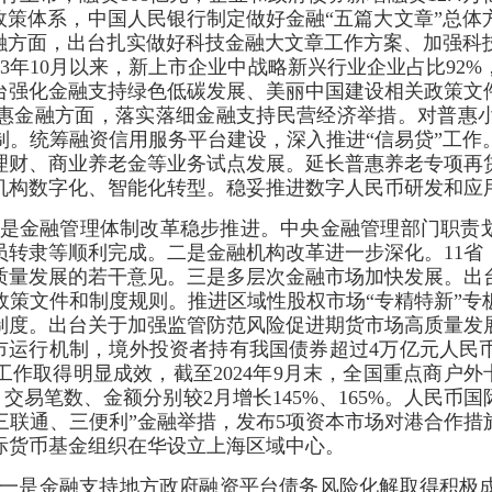
政策体系，中国人民银行制定做好金融“五篇大文章”总
金融方面，出台扎实做好科技金融大文章工作方案、加强科
23年10月以来，新上市企业中战略新兴行业企业占比92%
台强化金融支持绿色低碳发展、美丽中国建设相关政策文件
普惠金融方面，落实落细金融支持民营经济举措。对普惠小
制。统筹融资信用服务平台建设，深入推进“信易贷”工作
理财、商业养老金等业务试点发展。延长普惠养老专项再
机构数字化、智能化转型。稳妥推进数字人民币研发和应
是金融管理体制改革稳步推进。中央金融管理部门职责划
员转隶等顺利完成。二是金融机构改革进一步深化。11省
质量发展的若干意见。三是多层次金融市场加快发展。出
政策文件和制度规则。推进区域性股权市场“专精特新”
制度。出台关于加强监管防范风险促进期货市场高质量发
入市运行机制，境外投资者持有我国债券超过4万亿元人
取得明显成效，截至2024年9月末，全国重点商户外卡
交易笔数、金额分别较2月增长145%、165%。人民币国
出“三联通、三便利”金融举措，发布5项资本市场对港合作
际货币基金组织在华设立上海区域中心。
一是金融支持地方政府融资平台债务风险化解取得积极