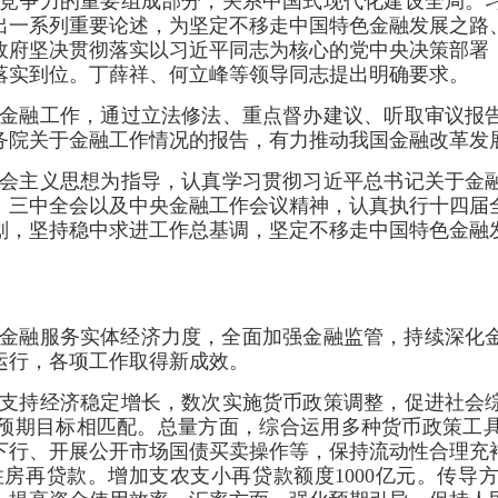
竞争力的重要组成部分，关系中国式现代化建设全局。
出一系列重要论述，为坚定不移走中国特色金融发展之路
政府坚决贯彻落实以习近平同志为核心的党中央决策部署
落实到位。丁薛祥、何立峰等领导同志提出明确要求。
金融工作，通过立法修法、重点督办建议、听取审议报
国务院关于金融工作情况的报告，有力推动我国金融改革发
会主义思想为指导，认真学习贯彻习近平总书记关于金
、三中全会以及中央金融工作会议精神，认真执行十四届
计划，坚持稳中求进工作总基调，坚定不移走中国特色金
断加大金融服务实体经济力度，全面加强金融监管，持续深
运行，各项工作取得新成效。
支持经济稳定增长，数次实施货币政策调整，促进社会
预期目标相匹配。总量方面，综合运用多种货币政策工
行、开展公开市场国债买卖操作等，保持流动性合理充裕
性住房再贷款。增加支农支小再贷款额度1000亿元。传