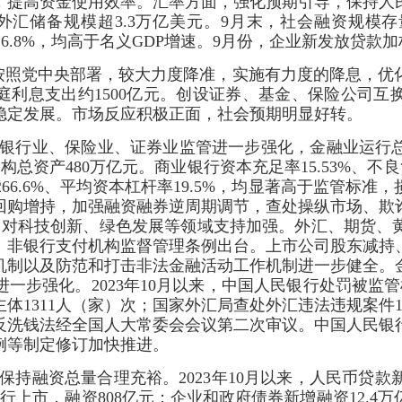
，提高资金使用效率。汇率方面，强化预期引导，保持人
外汇储备规模超3.3万亿美元。9月末，社会融资规模
%、6.8%，均高于名义GDP增速。9月份，企业新发放贷
按照党中央部署，较大力度降准，实施有力度的降息，优
家庭利息支出约1500亿元。创设证券、基金、保险公司
稳定发展。市场反应积极正面，社会预期明显好转。
银行业、保险业、证券业监管进一步强化，金融业运行
构总资产480万亿元。商业银行资本充足率15.53%、不
率266.6%、平均资本杠杆率19.5%，均显著高于监管标
回购增持，加强融资融券逆周期调节，查处操纵市场、欺
二，对科技创新、绿色发展等领域支持加强。外汇、期货、
、非银行支付机构监督管理条例出台。上市公司股东减持
机制以及防范和打击非法金融活动工作机制进一步健全。
一步强化。2023年10月以来，中国人民银行处罚被监管
主体1311人（家）次；国家外汇局查处外汇违法违规案件
反洗钱法经全国人大常委会会议第二次审议。中国人民银
例等制定修订加快推进。
融资总量合理充裕。2023年10月以来，人民币贷款新增1
行上市，融资808亿元；企业和政府债券新增融资12.