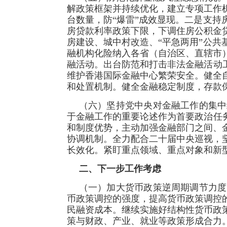
解政策框架并持续优化，建立专项工作
台数量，防“爆雷”成效显现。二是支
房贷款利率政策下限，下调住房公积金贷
房建设、城中村改造、“平急两用”公
融机构化险纳入各省（自治区、直辖市
融活动。出台防范和打击非法金融活动
维护香港国际金融中心繁荣安全。健全
和处置机制。健全金融稳定制度，存款保
（六）坚持党中央对金融工作的集中
于金融工作的重要论述作为首要政治任
和制度优势，主动加强金融部门之间、
协调机制。全力配合二十届中央巡视，
长效化。紧盯重点领域、重点对象和新
二、下一步工作考虑
（一）加大货币政策逆周期调节力度
币政策调控的强度，提高货币政策调控
民融资成本。继续实施好结构性货币政
策与财政、产业、就业等政策形成合力