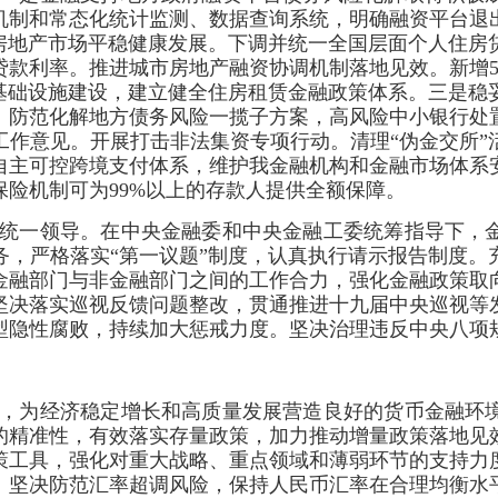
机制和常态化统计监测、数据查询系统，明确融资平台退
持房地产市场平稳健康发展。下调并统一全国层面个人住房
款利率。推进城市房地产融资协调机制落地见效。新增5
共基础设施建设，建立健全住房租赁金融政策体系。三是稳
）防范化解地方债务风险一揽子方案，高风险中小银行处
工作意见。开展打击非法集资专项行动。清理“伪金交所”
自主可控跨境支付体系，维护我金融机构和金融市场体系
险机制可为99%以上的存款人提供全额保障。
统一领导。在中央金融委和中央金融工委统筹指导下，
务，严格落实“第一议题”制度，认真执行请示报告制度。
金融部门与非金融部门之间的工作合力，强化金融政策取
坚决落实巡视反馈问题整改，贯通推进十九届中央巡视等
型隐性腐败，持续加大惩戒力度。坚决治理违反中央八项
，为经济稳定增长和高质量发展营造良好的货币金融环
的精准性，有效落实存量政策，加力推动增量政策落地见
策工具，强化对重大战略、重点领域和薄弱环节的支持力
。坚决防范汇率超调风险，保持人民币汇率在合理均衡水