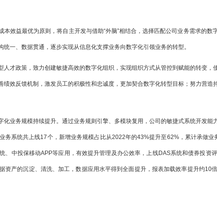
成本效益最优为原则，将自主开发与借助“外脑”相结合，选择匹配公司业务需求的数
构统一、数据贯通，逐步实现从信息化支撑业务向数字化引领业务的转型。
型人才政策，致力创建敏捷高效的数字化组织，实现组织方式从管控到赋能的转变，
善绩效反馈机制，激发员工的积极性和忠诚度，更加契合数字化转型目标；努力营造
字化业务规模持续提升。通过业务规则引擎、多模块复用，公司的敏捷式系统开发能
系统共上线17个，新增业务规模占比从2022年的43%提升至62%，累计承做业务
统、中投保移动APP等应用，有效提升管理及办公效率，上线DAS系统和债券投资
据资产的沉淀、清洗、加工，数据应用水平得到全面提升，报表加载效率提升约10