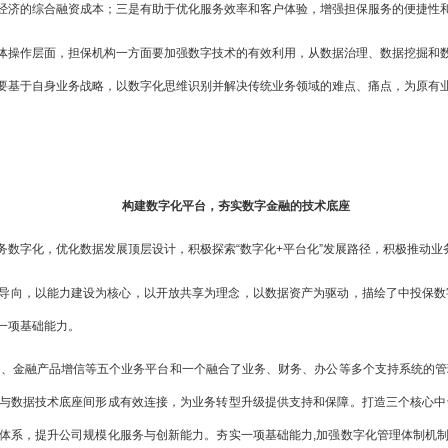
经济的综合融资成本；三是有助于优化服务效率和客户体验，增强担保服务的便捷性
体操作层面，担保机构一方面要加强数字技术的有效利用，从数据治理、数据挖掘和
要基于自身业务战略，以数字化思维识别并解决传统业务领域的难点、痛点，为原有
构建数字化平台，夯实数字金融的技术底座
务数字化，优化数据发展顶层设计，积极探索“数字化+平台化”发展路径，积极推动业
向，以能力建设为核心，以开放共享为理念，以数据资产为驱动，描绘了中投保数字化
一项基础能力。
保、金融产品增信等五个业务平台和一个融合了业务、财务、办公等多个支持系统的管
与数据技术底座间形成有效连接，为业务转型升级提供支持和保障。打造三个核心中
体系，提升公司规模化服务与创新能力。夯实一项基础能力,加强数字化管理体制机