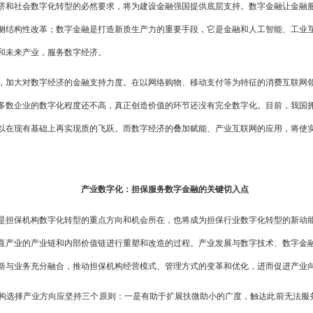
济和社会数字化转型的必然要求，将为建设金融强国提供底层支持。数字金融让金融
侧结构性改革；数字金融是打造新质生产力的重要手段，它是金融和人工智能、工业
和未来产业，服务数字经济。
，加大对数字经济的金融支持力度。在以网络购物、移动支付等为特征的消费互联网
多数企业的数字化程度还不高，真正创造价值的环节还没有完全数字化。目前，我国
以在现有基础上再实现质的飞跃。而数字经济的叠加赋能、产业互联网的应用，将使
产业数字化：担保服务数字金融的关键切入点
是担保机构数字化转型的重点方向和机会所在，也将成为担保行业数字化转型的新动
直产业的产业链和内部价值链进行重塑和改造的过程。产业发展与数字技术、数字金
新与业务充分融合，推动担保机构经营模式、管理方式的变革和优化，进而促进产业
构选择产业方向应坚持三个原则：一是有助于扩展扶微助小的广度，触达此前无法服务