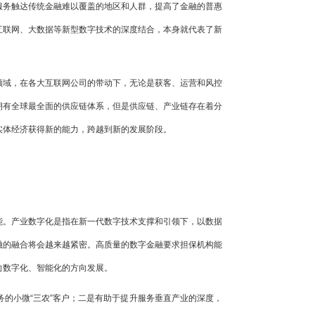
服务触达传统金融难以覆盖的地区和人群，提高了金融的普惠
互联网、大数据等新型数字技术的深度结合，本身就代表了新
领域，在各大互联网公司的带动下，无论是获客、运营和风控
拥有全球最全面的供应链体系，但是供应链、产业链存在着分
实体经济获得新的能力，跨越到新的发展阶段。
能。产业数字化是指在新一代数字技术支撑和引领下，以数据
融的融合将会越来越紧密。高质量的数字金融要求担保机构能
向数字化、智能化的方向发展。
的小微“三农”客户；二是有助于提升服务垂直产业的深度，